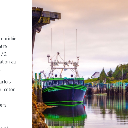
 enrichie
ntre
870,
ation au
.
arfois
du coton
iers
es et