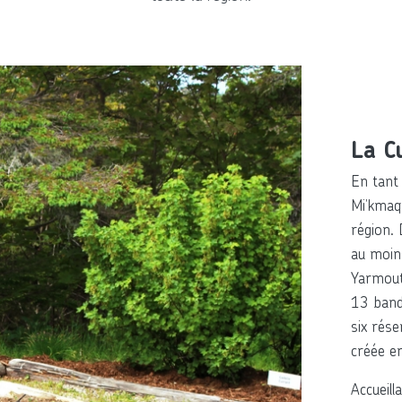
La C
En tant 
Mi’kmaq
région.
au moin
Yarmouth
13 band
six rése
créée e
Accueill