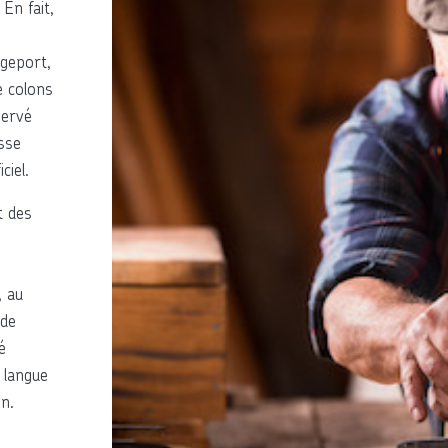
En fait,
geport,
e colons
servé
osse
ciel.
t des
, au
 de
é
 langue
n.