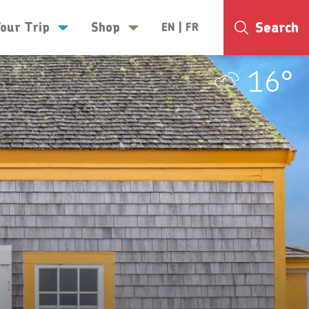
Search
Your Trip
Shop
EN
|
FR
16°