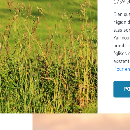
1759 et 
Bien que
région d
elles so
Yarmouth
nombreu
églises 
existent
Pour en
PO