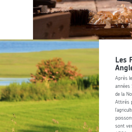
Les 
Angl
Après l
années 
de la N
Attirés 
l’agricu
poissons
sont ve