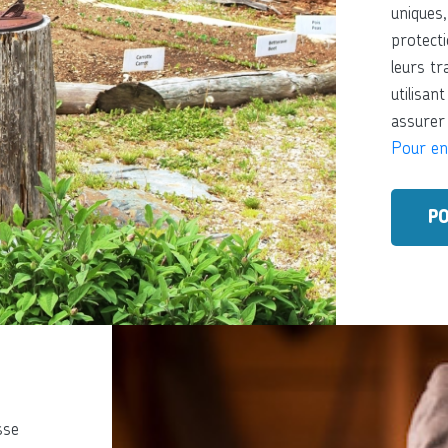
uniques,
protecti
leurs tr
utilisan
assurer l
Pour en
PO
sse