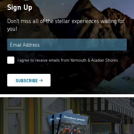
Sign Up
Don't miss all of the stellar experiences waiting for
you!
Email
*
I agree to receive emails from Yarmouth & Acadian Shores.
Email
Agreement
*