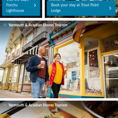
Forchu
Book your stay at Trout Point
Lighthouse
Lodge
Yarmouth & Acadian Shores Tourism
Yarmouth & Acadian Shores Tourism