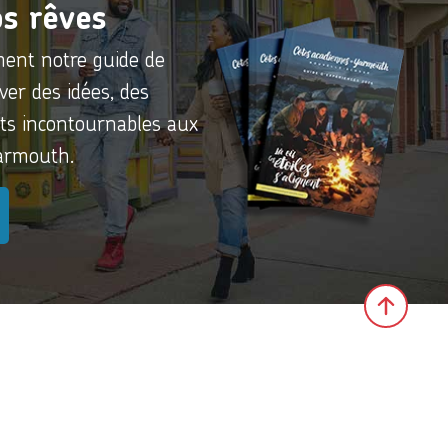
s rêves
ment notre guide de
ver des idées, des
its incontournables aux
Yarmouth.
Click 