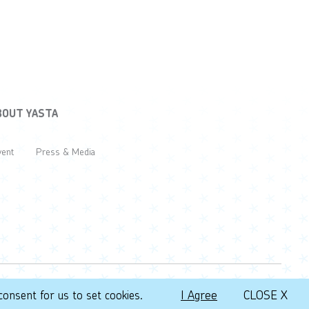
BOUT YASTA
vent
Press & Media
Privacy Policy
Terms of Use
I Agree
CLOSE X
consent for us to set cookies.