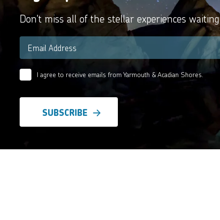
Don't miss all of the stellar experiences waiting
Email
*
I agree to receive emails from Yarmouth & Acadian Shores.
Email
Agreement
*