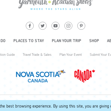
 DO
PLACES TO STAY
PLAN YOUR TRIP
SHOP
A
tion Guide
Travel Trade & Sales
Plan Your Event
Submit Your E
the best browsing experience. By using this site, you are giving 