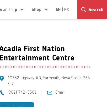
Search
Your Trip
Shop
EN
|
FR
17°
Acadia First Nation
Entertainment Centre
10552 Highway #3, Yarmouth, Nova Scotia B5A
5J7
(902) 742-5501
|
Email