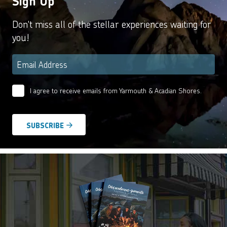
Sign Up
Don't miss all of the stellar experiences waiting for
you!
Email
*
I agree to receive emails from Yarmouth & Acadian Shores.
Email
Agreement
*