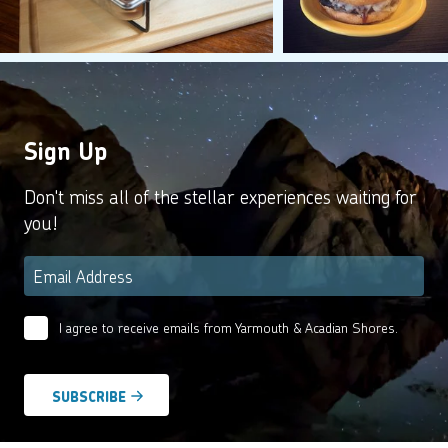
Sign Up
Don't miss all of the stellar experiences waiting for
you!
Email
*
I agree to receive emails from Yarmouth & Acadian Shores.
Email
Agreement
*