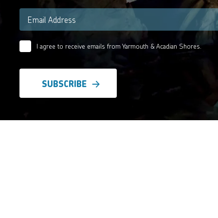
Email
*
I agree to receive emails from Yarmouth & Acadian Shores.
Email
Agreement
*