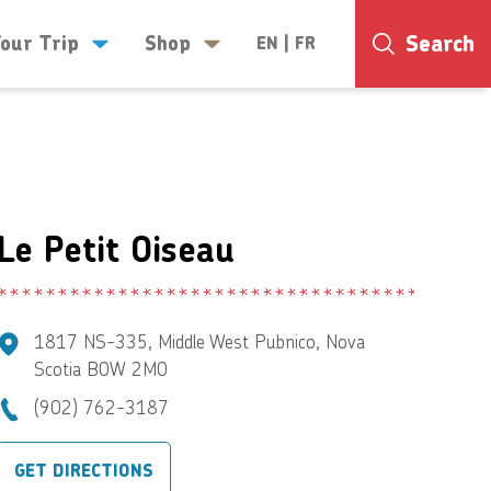
Search
Your Trip
Shop
EN
|
FR
19°
Le Petit Oiseau
1817 NS-335, Middle West Pubnico, Nova
Scotia B0W 2M0
(902) 762-3187
GET DIRECTIONS