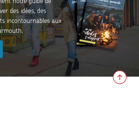
ment notre guide de
ver des idées, des
its incontournables aux
Yarmouth.
Click 