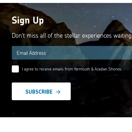
Sign Up
Don't miss all of the stellar experiences waiting
Email
*
I agree to receive emails from Yarmouth & Acadian Shores.
Email
Agreement
*