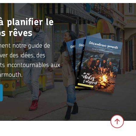
planifier le
s rêves
ment notre guide de
ver des idées, des
its incontournables aux
Yarmouth.
Click 