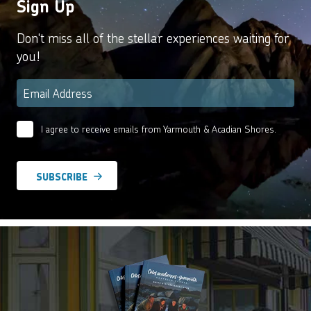
Sign Up
Don't miss all of the stellar experiences waiting for
you!
Email
*
I agree to receive emails from Yarmouth & Acadian Shores.
Email
Agreement
*